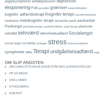
depression
angstsymptomer
antidepressiver
eksponering
grænser
Fobi
graviditet
katastrofetanker
Kognitiv terapi
kognitiv adfærdsterapi
mavefornemmelse
metakognitiv terapi
panikanfald
meditation
nervøsitet
panik
Panikangst
pårørende
præstationsangst
psykiske lidelser
psykoterapi
selvværd
Socialangst
selvtillid
sikkerhedsadfærd
stress
social angst
socialfobi
strategier
stresssymptomer
Terapi
undgåelsesadfærd
symptomer
tabu
yoga
OM SLIP ANGSTEN
OM CHARLOTTA HOLM (HVEM STÅR BAG SLIPANGSTEN.DK)
PR OG MEDIA
DISCLAIMER
NYHEDSBREV
KONTAKT