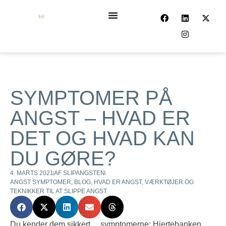
SYMPTOMER PÅ
ANGST – HVAD ER
DET OG HVAD KAN
DU GØRE?
4. MARTS 2021
AF
SLIPANGSTEN
ANGST SYMPTOMER
,
BLOG
,
HVAD ER ANGST
,
VÆRKTØJER OG
TEKNIKKER TIL AT SLIPPE ANGST
Du kender dem sikkert… symptomerne: Hjertebanken,