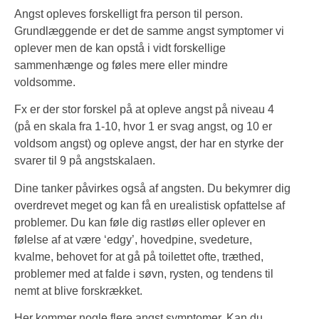
Angst opleves forskelligt fra person til person.
Grundlæggende er det de samme angst symptomer vi
oplever men de kan opstå i vidt forskellige
sammenhænge og føles mere eller mindre
voldsomme.
Fx er der stor forskel på at opleve angst på niveau 4
(på en skala fra 1-10, hvor 1 er svag angst, og 10 er
voldsom angst) og opleve angst, der har en styrke der
svarer til 9 på angstskalaen.
Dine tanker påvirkes også af angsten. Du bekymrer dig
overdrevet meget og kan få en urealistisk opfattelse af
problemer. Du kan føle dig rastløs eller oplever en
følelse af at være ‘edgy’, hovedpine, svedeture,
kvalme, behovet for at gå på toilettet ofte, træthed,
problemer med at falde i søvn, rysten, og tendens til
nemt at blive forskrækket.
Her kommer nogle flere angst symptomer. Kan du