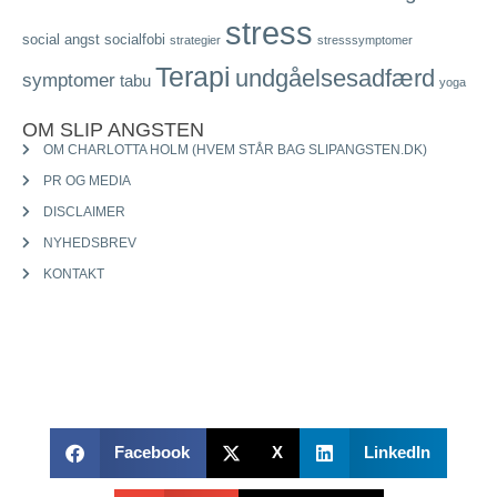
stress
social angst
socialfobi
strategier
stresssymptomer
Terapi
undgåelsesadfærd
symptomer
tabu
yoga
OM SLIP ANGSTEN
OM CHARLOTTA HOLM (HVEM STÅR BAG SLIPANGSTEN.DK)
PR OG MEDIA
DISCLAIMER
NYHEDSBREV
KONTAKT
Facebook
X
LinkedIn