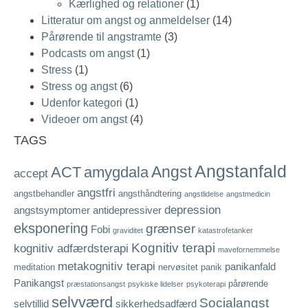
Kærlighed og relationer
(1)
Litteratur om angst og anmeldelser
(14)
Pårørende til angstramte
(3)
Podcasts om angst
(1)
Stress
(1)
Stress og angst
(6)
Udenfor kategori
(1)
Videoer om angst
(4)
TAGS
Angstanfald
Angst
ACT
amygdala
accept
angstfri
angstbehandler
angsthåndtering
angstlidelse
angstmedicin
depression
angstsymptomer
antidepressiver
eksponering
grænser
Fobi
graviditet
katastrofetanker
Kognitiv terapi
kognitiv adfærdsterapi
mavefornemmelse
metakognitiv terapi
panikanfald
meditation
nervøsitet
panik
Panikangst
pårørende
præstationsangst
psykiske lidelser
psykoterapi
selvværd
Socialangst
selvtillid
sikkerhedsadfærd