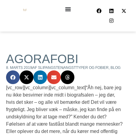
AGORAFOBI
8. MARTS 2019
AF
SLIPANGSTEN
ANGSTTYPER OG FOBIER
,
BLOG
[vc_row][vc_column][vc_column_text]
“Åh nej, bare jeg
nu ikke besvimer inde midt i biografsalen – jeg dør,
hvis det sker – og alle vil bemærke det! Det vil være
frygteligt. Jeg bliver væk – måske, jeg kan finde på en
undskyldning for at tage med?” Kender du det?
Følelsen af at være fastlåst blandt mange mennesker?
Eller oplever du det mere, når du kører med offentlig