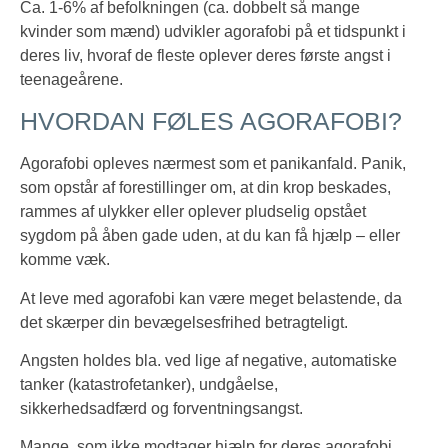
Ca. 1-6% af befolkningen (ca. dobbelt så mange
kvinder som mænd) udvikler agorafobi på et tidspunkt i
deres liv, hvoraf de fleste oplever deres første angst i
teenageårene.
HVORDAN FØLES AGORAFOBI?
Agorafobi opleves nærmest som et panikanfald. Panik,
som opstår af forestillinger om, at din krop beskades,
rammes af ulykker eller oplever pludselig opstået
sygdom på åben gade uden, at du kan få hjælp – eller
komme væk.
At leve med agorafobi kan være meget belastende, da
det skærper din bevægelsesfrihed betragteligt.
Angsten holdes bla. ved lige af negative, automatiske
tanker (katastrofetanker), undgåelse,
sikkerhedsadfærd og forventningsangst.
Mange, som ikke modtager hjælp for deres agorafobi,