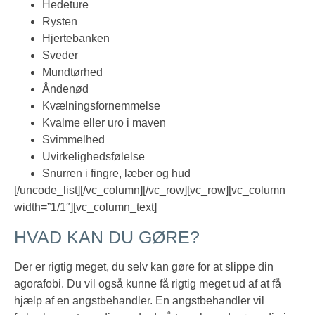
Hedeture
Rysten
Hjertebanken
Sveder
Mundtørhed
Åndenød
Kvælningsfornemmelse
Kvalme eller uro i maven
Svimmelhed
Uvirkelighedsfølelse
Snurren i fingre, læber og hud
[/uncode_list][/vc_column][/vc_row][vc_row][vc_column
width=”1/1″][vc_column_text]
HVAD KAN DU GØRE?
Der er rigtig meget, du selv kan gøre for at slippe din
agorafobi. Du vil også kunne få rigtig meget ud af at få
hjælp af en angstbehandler. En angstbehandler vil