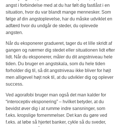
angst i forbindelse med at du har følt dig fastlåst i en
situation, hvor du var blandt mange mennesker. Som
følge af din angstoplevelse, har du måske udviklet en
adfærd hvor du undgår de steder, du oplevede
angsten.
Når du eksponerer gradueret, tager du et lille skridt af
gangen og nærmer dig stedet eller situationen lidt efter
lidt. Når du eksponerer, måler du dit angstniveau hele
tiden. Du bruger en angstskala, som du hele tiden
forholder dig til, så dit angstniveau ikke bliver for højt
men alligevel højt nok til, at du udvikler dig og oplever
success.
Ved agorafobi bruger man også det man kalder for
“interoceptiv eksponering” – hvilket betyder, at du
bevidst øver dig i at rumme indre sansninger, som
f.eks. kropslige fornemmelser. Det kan du gøre ved
f.eks. at løbe så hjertet banker, cykle så du sveder,