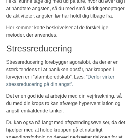
f.eks. kunne tage dig med ud på ture, hvor du øver dig i
at håndtere angsten, så du med små skridt genoptager
de aktiviteter, angsten før har holdt dig tilbage fra.
Her kommer korte beskrivelser af de forskellige
metoder, der anvendes.
Stressreducering
Stressreducering forebygger agorafobi, da der er en
stærk tendens til at panikken opstår, når kroppen i
forvejen er i “alarmberedskab”. Læs:
“Derfor virker
stressreducering på din angst”.
Det er en god ide at arbejde med din vejrtrækning, så
du med din krops ro kan afværge hyperventilation og
angstfremkaldende tanker.
Du kan også nå langt med afspændingsøvelser, da det
hjælper med at holde kroppen på et naturligt
spændingsforhold og derved nedsætter risikoen for at