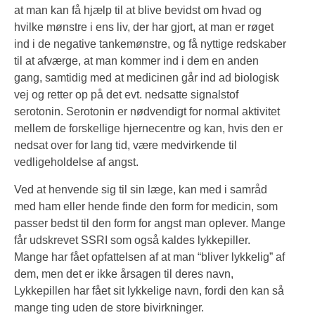
at man kan få hjælp til at blive bevidst om hvad og
hvilke mønstre i ens liv, der har gjort, at man er røget
ind i de negative tankemønstre, og få nyttige redskaber
til at afværge, at man kommer ind i dem en anden
gang, samtidig med at medicinen går ind ad biologisk
vej og retter op på det evt. nedsatte signalstof
serotonin. Serotonin er nødvendigt for normal aktivitet
mellem de forskellige hjernecentre og kan, hvis den er
nedsat over for lang tid, være medvirkende til
vedligeholdelse af angst.
Ved at henvende sig til sin læge, kan med i samråd
med ham eller hende finde den form for medicin, som
passer bedst til den form for angst man oplever. Mange
får udskrevet SSRI som også kaldes lykkepiller.
Mange har fået opfattelsen af at man “bliver lykkelig” af
dem, men det er ikke årsagen til deres navn,
Lykkepillen har fået sit lykkelige navn, fordi den kan så
mange ting uden de store bivirkninger.