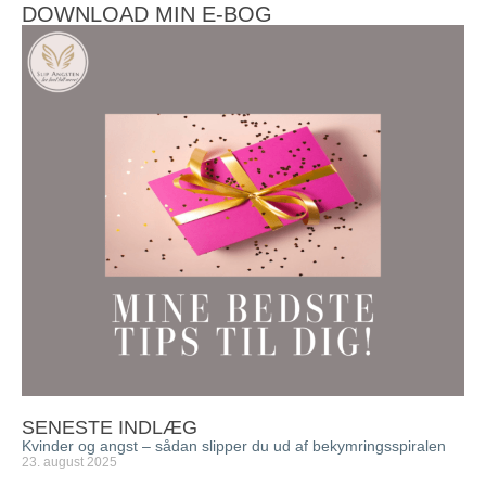
DOWNLOAD MIN E-BOG
SENESTE INDLÆG
Kvinder og angst – sådan slipper du ud af bekymringsspiralen
23. august 2025