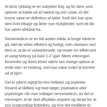
At blive lykkelig er en subjektiv ting, og for dem, som
oplever at træde ud af mørket og ind i lyset, vil det
kunne være en definition af lykke, fordi den kan give
dem livet tilbage og åbne nye muligheder, som de før
har været afskåret fra.
Nervemedicin er en lidt anden måde at bruge medicin
på, idet de virker effektivt og hurtigt, men ulempen ved
dem er, at de er vanedannede, og mister sin effekt ved
et varigt forbrug på bare 1-2 uger. Mens virkningen
forsvinder og dosis bliver større kan mange opleve at
ende ude i et misbrug, som kan være svært at komme
ud af igen.
Det er yderst vigtigt for ens helbred, og psykiske
tilstand at rådføre sig med læger, psykiatere eller
psykologer når man indtager nervemedicin, da det er
meningen, at de skal afhjælpe angsten og sørge for, at
ens livsgrundlag forbedres, og hvis det medfører et