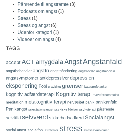
Pårørende til angstramte
(3)
Podcasts om angst
(1)
Stress
(1)
Stress og angst
(6)
Udenfor kategori
(1)
Videoer om angst
(4)
TAGS
Angstanfald
Angst
ACT
amygdala
accept
angstfri
angstbehandler
angsthåndtering
angstlidelse
angstmedicin
depression
angstsymptomer
antidepressiver
eksponering
grænser
Fobi
graviditet
katastrofetanker
Kognitiv terapi
kognitiv adfærdsterapi
mavefornemmelse
metakognitiv terapi
panikanfald
meditation
nervøsitet
panik
Panikangst
pårørende
præstationsangst
psykiske lidelser
psykoterapi
selvværd
Socialangst
selvtillid
sikkerhedsadfærd
stress
social angst
socialfobi
strategier
stresssymptomer